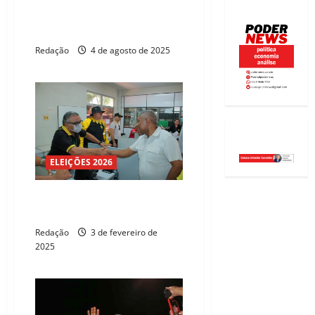
Detran: Catanho destaca
avanços e melhorias para os
cearenses
Redação
4 de agosto de 2025
ELEIÇÕES 2026
Catanho assume a
superintendência do Detran-CE
Redação
3 de fevereiro de
2025