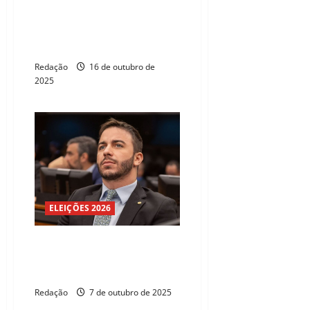
Cãomiada 2025 acontece no
próximo dia 26 na Avenida Beira
Mar de Fortaleza
Redação
16 de outubro de
2025
ELEIÇÕES 2026
Célio Studart propõe penas
mais duras e rastreabilidade
após casos de metanol
Redação
7 de outubro de 2025