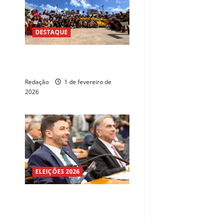
DESTAQUE
Manifestação em Fortaleza pede
justiça por cachorro Orelha
Redação
1 de fevereiro de
2026
ELEIÇÕES 2026
Célio Studart reforça segurança
e destina recursos à PM do
Ceará