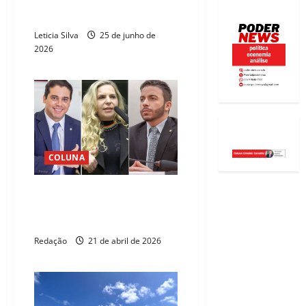
Célio Studart recebe Título de
Cidadão Juazeirense
Leticia Silva
25 de junho de
2026
COLUNA
O que pode impactar a corrida a
deputado federal – por Erivaldo
Carvalho
Redação
21 de abril de 2026