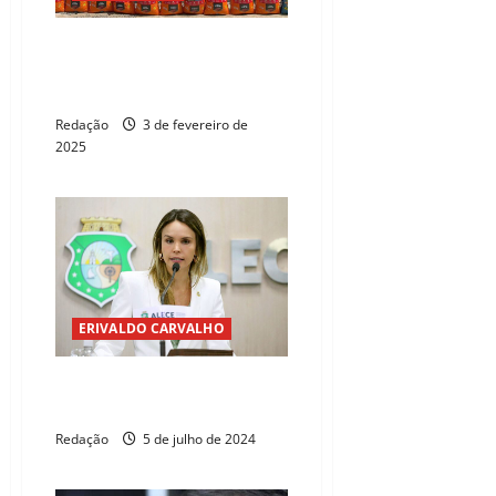
Célio Studart realiza nova
edição de Ração Solidária, em
Maracanaú
Redação
3 de fevereiro de
2025
ERIVALDO CARVALHO
Gabriella Aguiar: a cartada do
PSD
Redação
5 de julho de 2024