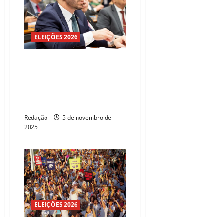
ELEIÇÕES 2026
Célio Studart comemora
aprovação de projeto que cria
crime específico de tráfico de
animais silvestres e endurece
punições por maus-tratos
Redação
5 de novembro de
2025
ELEIÇÕES 2026