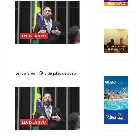
LEGISLATIVO
Célio Studart anuncia mais R$ 1
milhão para custeio da UPA
Animal no Cariri
Leticia Silva
3 de julho de 2026
LEGISLATIVO