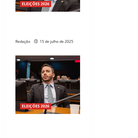
ELEIÇÕES 2026
Célio Studart propõe destino
ético para animais usados em
testes cosméticos
Redação
15 de julho de 2025
ELEIÇÕES 2026
Projeto de Célio Studart
classifica como hediondo maus-
tratos com morte de animais