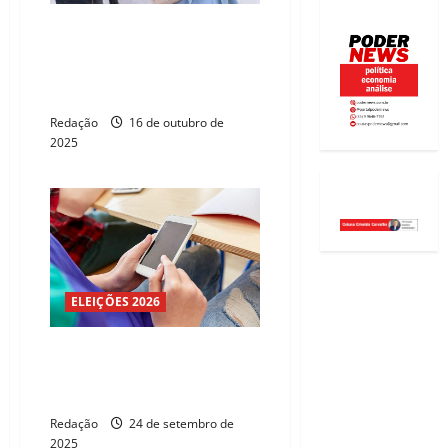
Mais da metade da população
evita usar celular na rua por
medo de roubo, aponta
Datafolha
Redação
16 de outubro de
2025
ELEIÇÕES 2026
83% dos alunos dizem prestar
mais atenção nas aulas após
restrição do celular nas escolas
Redação
24 de setembro de
2025