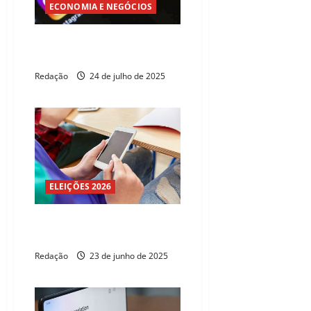
ECONOMIA E NEGÓCIOS
Uso de internet e celular bate
recorde no Brasil
Redação
24 de julho de 2025
ELEIÇÕES 2026
STF retoma julgamento sobre
redes sociais
Redação
23 de junho de 2025