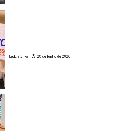
Projeto da Fiec é referência em transição verde em evento da
União Europeia
Leticia Silva
20 de junho de 2026
Capacitada pelo CIN, marca Matrona leva design cearense a