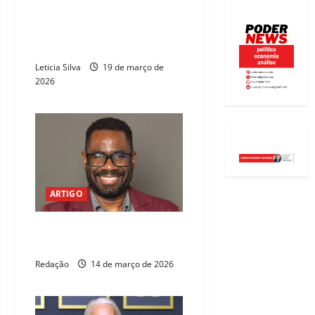
Música, cinema e teatro: confira
o Rolê Cultural de Fortaleza até
dia 21
Leticia Silva
19 de março de
2026
ARTIGO
O que aconteceu com o ritual
de ir ao cinema?
Redação
14 de março de 2026