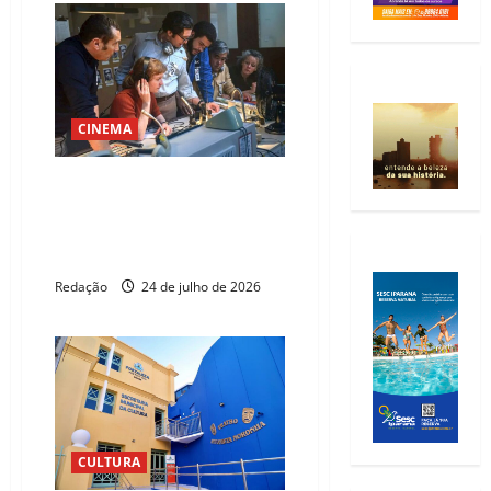
CINEMA
ACI celebra 101 anos com
projetos “Cinema, Café e
Tapioca” e “Chorinho nas
Alturas”
Redação
24 de julho de 2026
CULTURA