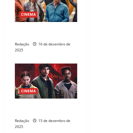
CINEMA
“O Agente Secreto” é pré-
selecionado para o Oscar 2026
Redação
16 de dezembro de
2025
CINEMA
Trailer do volume 2 de Stranger
Things 5 é divulgado
Redação
15 de dezembro de
2025