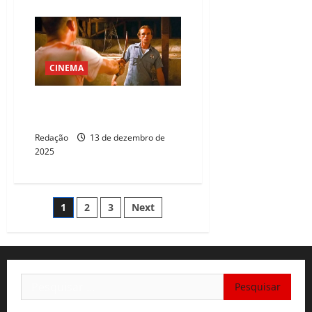
CINEMA
Peter Greene, de Pulp Fiction,
morre em Nova York
Redação
13 de dezembro de
2025
Paginação
1
2
3
Next
de
posts
Pesquisar
por: