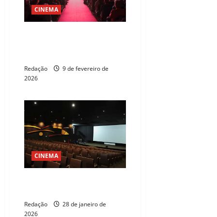
CINEMA
Produção cearense brilha na
29ª Mostra de Cinema de
Tiradentes
Redação
9 de fevereiro de
2026
CINEMA
Semana do Cinema 2026 terá
ingressos a partir de R$ 10
Redação
28 de janeiro de
2026