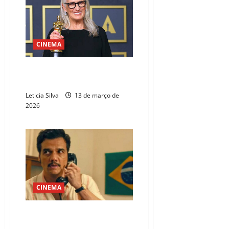
CINEMA
A restrita galeria das diretoras
premiadas com o Oscar
Leticia Silva
13 de março de
2026
CINEMA
“O Agente Secreto” desafia
favoritos na disputa pelo Oscar