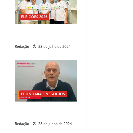
ELEIÇÕES 2026
Centec participa de visita à
clínica do programa Vet + Ceará
Redação
23 de julho de 2024
ECONOMIA E NEGÓCIOS
Ex-CEO da Americanas é preso
em Madri
Redação
28 de junho de 2024
ELEIÇÕES 2026