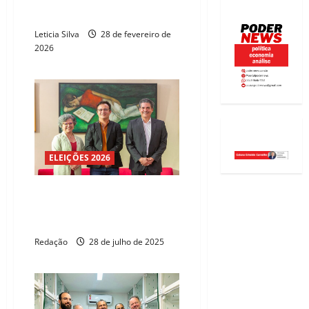
Morre no Rio o ator e diretor
Dennis Carvalho, aos 78 anos
Leticia Silva
28 de fevereiro de
2026
ELEIÇÕES 2026
Joaquim Perucio é o novo
diretor-presidente da Fundação
FASTEF
Redação
28 de julho de 2025