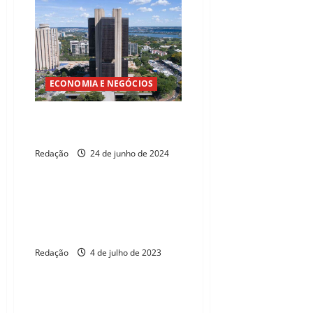
ECONOMIA E NEGÓCIOS
Mercado espera inflação de
3,98% em 2024
Redação
24 de junho de 2024
ELEIÇÕES 2026
Ministério projeta superávit
comercial recorde de USS 84,7
bilhões
Redação
4 de julho de 2023
ELEIÇÕES 2026
Crédito deve crescer 7,7%