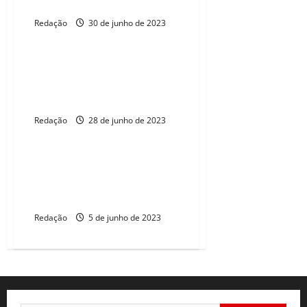
neste ano, prevê Banco Central
Redação
30 de junho de 2023
ELEIÇÕES 2026
Fortaleza deve contar com
ocupação hoteleira de 80% nas
férias de julho
Redação
28 de junho de 2023
ELEIÇÕES 2026
Mercado eleva para 1,68%
projeção de crescimento
econômico
Redação
5 de junho de 2023