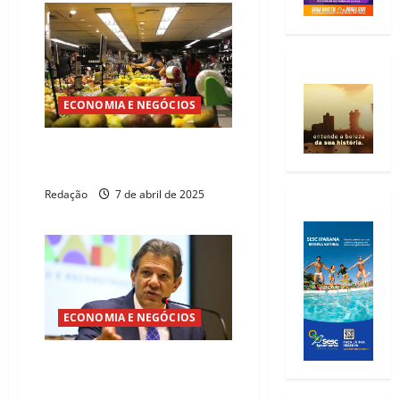
ECONOMIA E NEGÓCIOS
Estimativas de inflação e PIB
seguem estáveis
Redação
7 de abril de 2025
ECONOMIA E NEGÓCIOS
Fernando Haddad estima que
PIB de 2024 deve chegar a