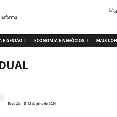
A E GESTÃO
ECONOMIA E NEGÓCIOS
MAIS CO
ADUAL
Sobrinho de Heitor Férrer é pré-candidato a
vereador de Fortaleza
Redação
12 de julho de 2024