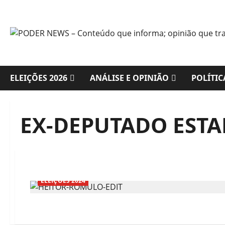
Skip
to
content
ELEIÇÕES 2026
ANÁLISE E OPINIÃO
POLÍTIC
EX-DEPUTADO EST
ELEIÇÕES 2024