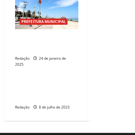
PREFEITURA MUNICIPAL
Fortaleza: Prefeitura melhora a
iluminação no calçadão do Vila
do Mar
Redação
24 de janeiro de
2025
ELEIÇÕES 2026
Prefeito Sarto entrega a
requalificação da Areninha
Barroso
Redação
8 de julho de 2023