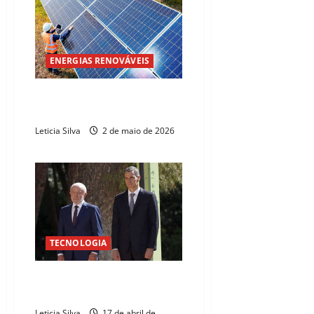
ENERGIAS RENOVÁVEIS
Energia solar atinge R$ 300 bi
em investimentos no Brasil
Leticia Silva
2 de maio de 2026
TECNOLOGIA
Brasil e Espanha firmam
parceria tecnológica
Leticia Silva
17 de abril de