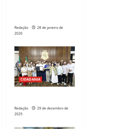
Condec aprova R$ 1 bilhão em
investimentos privados no
Ceará
Redação
28 de janeiro de
2026
CIDADANIA
Ceará investe mais de R$20 mi
em projetos para juventude
Redação
29 de dezembro de
2025