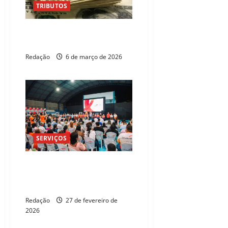
TRIBUTOS
IR 2026: Aprenda a declarar
contas em dólar no exterior
Redação
6 de março de 2026
SERVIÇOS
ArcelorMittal destaca
investimentos e impacto social
no Encontro de Lideranças 2026
Redação
27 de fevereiro de
2026