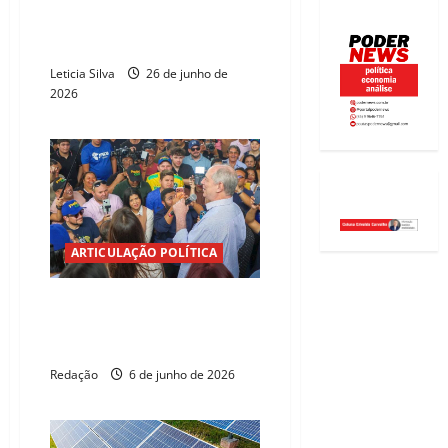
CEO da Somapay assume cargo
no conselho estratégico do
Rampup Business
Leticia Silva
26 de junho de
2026
ARTICULAÇÃO POLÍTICA
Lideranças da Ibiapaba
entregam reivindicações a Ciro
Gomes
Redação
6 de junho de 2026