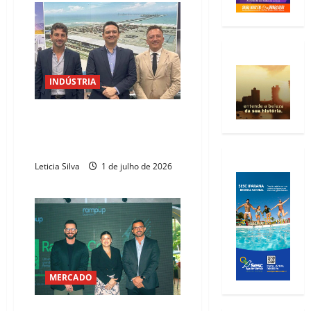
INDÚSTRIA
Ceará lança missão
internacional para atrair
empresas europeias
Leticia Silva
1 de julho de 2026
MERCADO