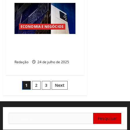
ECONOMIA E NEGÓCIOS
Investimento brasileiro nos EUA
cresce e ultrapassa US$22
Bilhões
Redação
24 de julho de 2025
Paginação
1
2
3
Next
de
posts
Pesquisar
por: