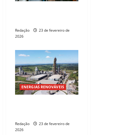
Finep pelo Brasil: Fiec recebe
evento com foco em R$ 3,3 bi
para inovação
Redação
23 de fevereiro de
2026
ENERGIAS RENOVÁVEIS
Votorantim Cimentos usa
mercado livre de energia para
expansão
Redação
23 de fevereiro de
2026