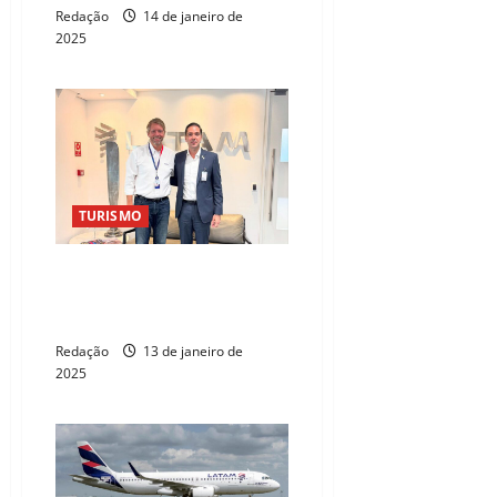
Redação
14 de janeiro de
2025
TURISMO
Bismarck participa de reunião
com CEOs da Latam, Azul, Gol e
Fraport
Redação
13 de janeiro de
2025