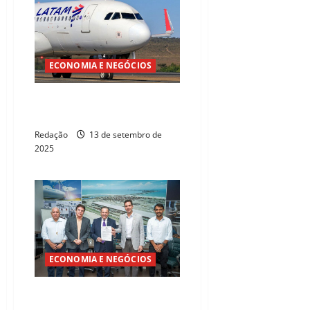
ECONOMIA E NEGÓCIOS
Latam ampliará voos no Ceará
em 2026
Redação
13 de setembro de
2025
ECONOMIA E NEGÓCIOS
Latam terá mais voos em
Juazeiro com apoio de SDE e