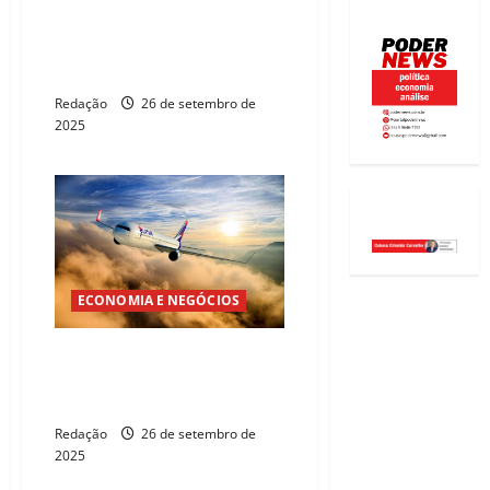
Latam prevê expansão de até
30 novos destinos no Brasil
com novos jatos da Embraer
Redação
26 de setembro de
2025
ECONOMIA E NEGÓCIOS
Estávamos tranquilos, diz CEO
da Latam sobre fusão de Gol e
Azul
Redação
26 de setembro de
2025