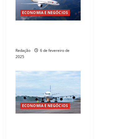
ECONOMIA E NEGÓCIOS
Governo do Ceará e Latam
anunciam novo voo
internacional
Redação
6 de fevereiro de
2025
ECONOMIA E NEGÓCIOS
Setur inicia rodada de
conversas com Latam, Azul, Gol
e Fraport