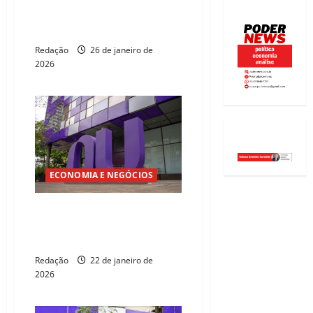
Nubank investe R$ 2,5 bilhões
em expansão física e novos
escritórios no Brasil
Redação
26 de janeiro de
2026
ECONOMIA E NEGÓCIOS
Nubank se torna a 2ª maior
financeira em número de
clientes do Brasil
Redação
22 de janeiro de
2026