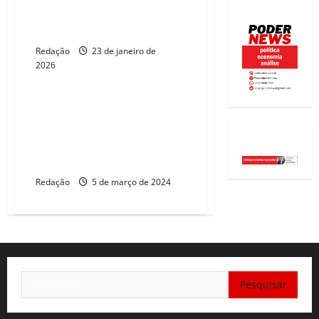
Lula é convidado para fórum
econômico no Panamá
Redação
23 de janeiro de
2026
ELEIÇÕES 2026
40ª Expocomer: Ematerce
promove agricultura familiar do
Ceará em missão técnica ao
Panamá
Redação
5 de março de 2024
Pesquisar
por: