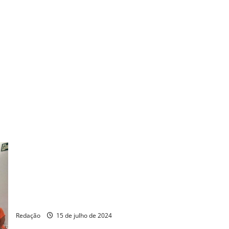
nco e casado
024
MDB lança diretório feminino no interior de São Paulo
Redação
15 de julho de 2024