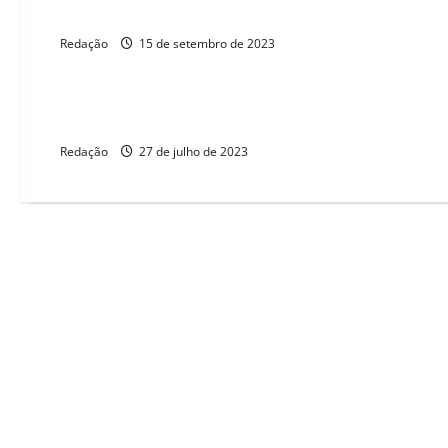
Videocast do Programa Eu S/A Mulheres estreia na próxima 
Redação
15 de setembro de 2023
ELEIÇÕES 2026
Pela primeira vez, Brasil tem dados sobre a população quil
Redação
27 de julho de 2023