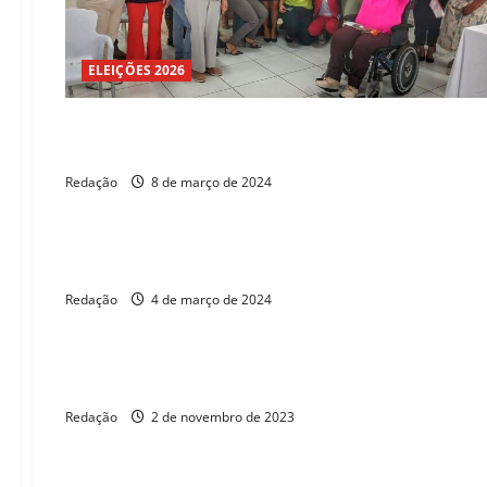
ELEIÇÕES 2026
ELEIÇÕES 2026
IBGE: Mulheres estudam e trabalham mais, mas ganham m
Redação
8 de março de 2024
ELEIÇÕES 2026
Alece homenageia mulheres pioneiras na política cearense
Redação
4 de março de 2024
ELEIÇÕES 2026
Plenário aprova criação da bancada negra na Câmara
Redação
2 de novembro de 2023
ELEIÇÕES 2026