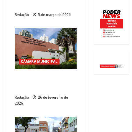
Fortaleza celebra Mês da Mulher
com ações gratuitas
Redação
5 de março de 2026
CÂMARA MUNICIPAL
Câmara de Fortaleza leva
mutirão de serviços gratuitos
ao Genibaú
Redação
26 de fevereiro de
2026