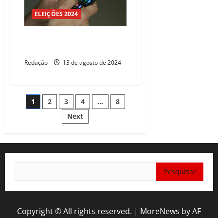
ELEIÇÕES 2024
Saiba como denunciar mentiras
sobre as Eleições 2024
Redação
13 de agosto de 2024
Paginação
1
2
3
4
…
8
Next
de
posts
Pesquisar
por:
Copyright © All rights reserved.
|
MoreNews
by AF