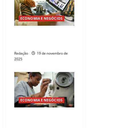
ECONOMIA E NEGÓCIOS
Apenas 1 em cada 4
trabalhadores por conta própria
tem CNPJ
Redação
19 de novembro de
2025
ECONOMIA E NEGÓCIOS
Ceará vive nova fase de
crescimento com avanço do
empreendedorismo no interior