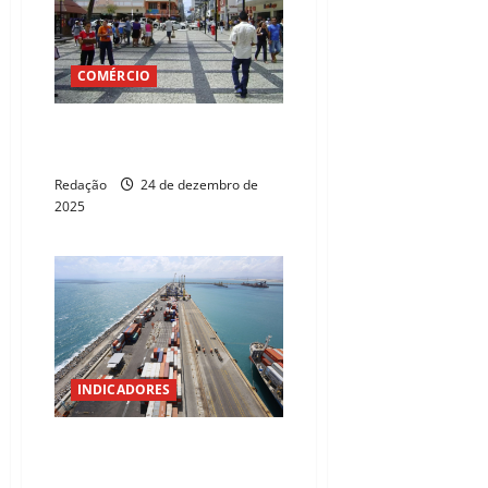
COMÉRCIO
Natal em Fortaleza: veja o que
abre e fecha no feriado
Redação
24 de dezembro de
2025
INDICADORES
PIB do Ceará cresce acima da
média nacional pelo terceiro