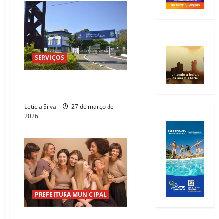
SERVIÇOS
IR 2026: Uece faz atendimento
gratuito para declaração
Leticia Silva
27 de março de
2026
PREFEITURA MUNICIPAL