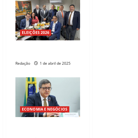
ELEIÇÕES 2026
Carmelo reúne deputados de
oposição para café
Redação
1 de abril de 2025
ECONOMIA E NEGÓCIOS
Lei sancionada garante R$ 151
milhões para o Ceará