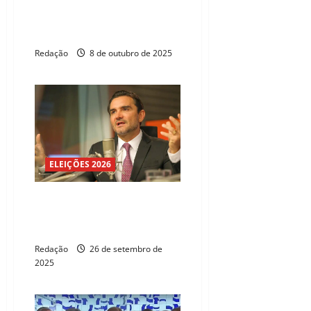
UB abre processo de expulsão
contra Sabino após ministro
decidir ficar no governo Lula
Redação
8 de outubro de 2025
ELEIÇÕES 2026
Celso Sabino anuncia saída do
comando do Ministério do
Turismo
Redação
26 de setembro de
2025