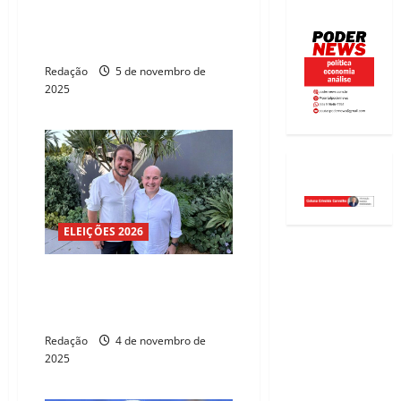
“Roberto Cláudio tem liberdade
para disputar qualquer cargo
pelo UB”, diz Wagner
Redação
5 de novembro de
2025
ELEIÇÕES 2026
Roberto Cláudio oficializa
filiação ao União Brasil em
Brasília
Redação
4 de novembro de
2025