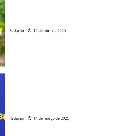
Erich Douglas é homenageado com a Medalha Protetora Diol
Redação
15 de abril de 2025
TSE condena ex-vereador cearense por violência de gênero
Redação
14 de março de 2025