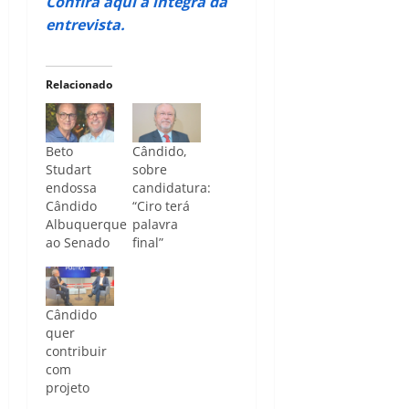
Confira aqui a íntegra da
entrevista.
Relacionado
Beto
Cândido,
Studart
sobre
endossa
candidatura:
Cândido
“Ciro terá
Albuquerque
palavra
ao Senado
final”
Cândido
quer
contribuir
com
projeto