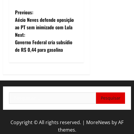
P
Previous:
Aécio Neves defende oposição
o
ao PT sem inimizade com Lula
Next:
s
Governo Federal cria subsídio
t
de R$ 0,44 para gasolina
n
a
v
Pesquisar
i
por:
g
Copyright © All rights reserved.
|
MoreNews
by AF
a
themes.