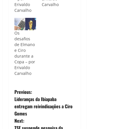
Erivaldo
Carvalho
Carvalho
Os
desafios
de Elmano
e Ciro
durante a
Copa – por
Erivaldo
Carvalho
P
Previous:
Lideranças da Ibiapaba
o
entregam reivindicações a Ciro
Gomes
s
Next:
TSE suspende pesquisa da