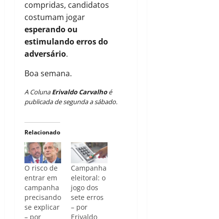
compridas, candidatos
costumam jogar
esperando ou
estimulando erros do
adversário
.
Boa semana.
A Coluna
Erivaldo Carvalho
é
publicada de segunda a sábado
.
Relacionado
O risco de
Campanha
entrar em
eleitoral: o
campanha
jogo dos
precisando
sete erros
se explicar
– por
– por
Erivaldo