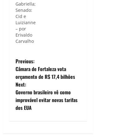
Gabriella;
Senado:
Cid e
Luizianne
– por
Erivaldo
Carvalho
P
Previous:
Câmara de Fortaleza vota
o
orçamento de R$ 17,4 bilhões
Next:
s
Governo brasileiro vê como
t
improvável evitar novas tarifas
dos EUA
n
a