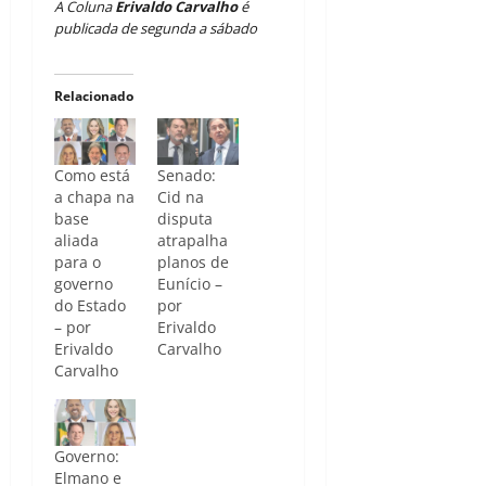
A Coluna
Erivaldo Carvalho
é
publicada de segunda a sábado
Relacionado
Como está
Senado:
a chapa na
Cid na
base
disputa
aliada
atrapalha
para o
planos de
governo
Eunício –
do Estado
por
– por
Erivaldo
Erivaldo
Carvalho
Carvalho
Governo:
Elmano e