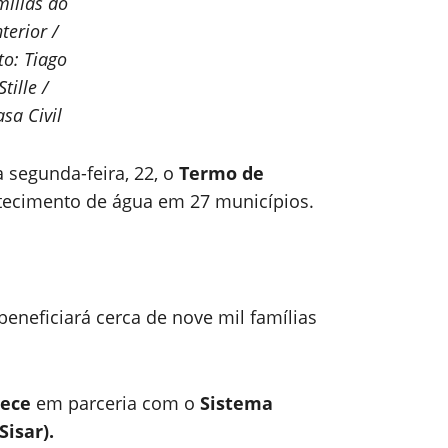
mílias do
nterior /
to: Tiago
Stille /
sa Civil
 segunda-feira, 22, o
Termo de
tecimento de água em 27 municípios.
eneficiará cerca de nove mil famílias
gece
em parceria com o
Sistema
isar).