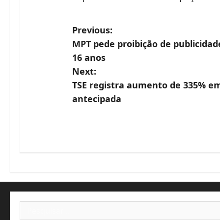
P
Previous:
MPT pede proibição de publicida
o
16 anos
s
Next:
TSE registra aumento de 335% em
t
antecipada
n
a
v
i
g
Pesquisar
a
por: