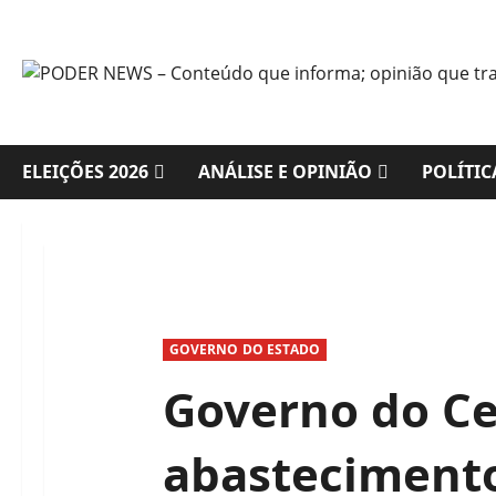
Skip
to
content
ELEIÇÕES 2026
ANÁLISE E OPINIÃO
POLÍTIC
GOVERNO DO ESTADO
Governo do Ce
abasteciment