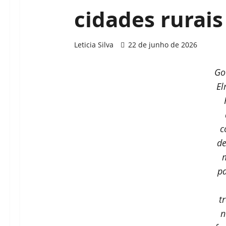
cidades rurais
Leticia Silva
22 de junho de 2026
Go
E
c
de
pa
t
n