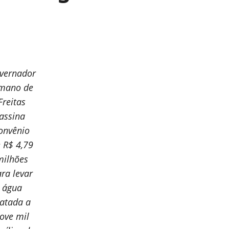
vernador
lmano de
Freitas
assina
onvênio
 R$ 4,79
milhões
ra levar
água
ratada a
ove mil