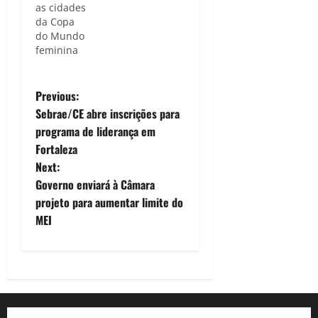
as cidades
da Copa
do Mundo
feminina
P
Previous:
Sebrae/CE abre inscrições para
o
programa de liderança em
Fortaleza
s
Next:
t
Governo enviará à Câmara
projeto para aumentar limite do
n
MEI
a
v
i