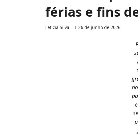
férias e fins 
Leticia Silva
26 de junho de 2026
s
gr
no
pa
e
s
p