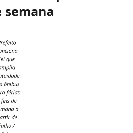
de semana
Prefeito
anciona
lei que
amplia
atuidade
s ônibus
ra férias
 fins de
emana a
artir de
julho /