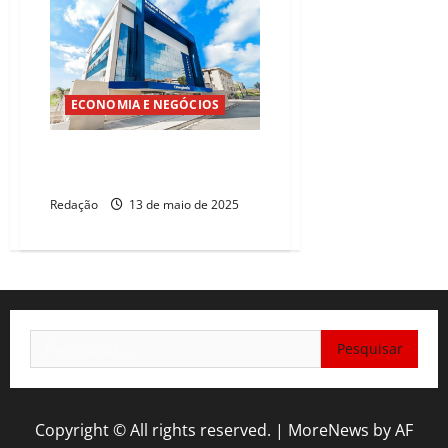
ECONOMIA E NEGÓCIOS
Hapvida registra receita líquida
de R$ 7,5 bilhões
Redação
13 de maio de 2025
Pesquisar
por:
Copyright © All rights reserved.
|
MoreNews
by AF