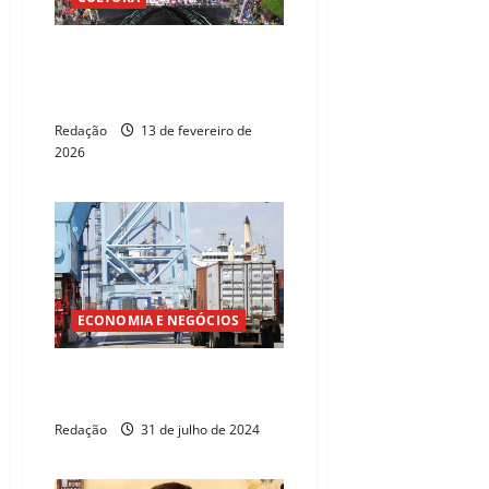
São Gonçalo do Amarante deve
atrair 160 mil foliões no
Carnaval
Redação
13 de fevereiro de
2026
ECONOMIA E NEGÓCIOS
Porto do Pecém cresce 11,3%
no primeiro semestre
Redação
31 de julho de 2024