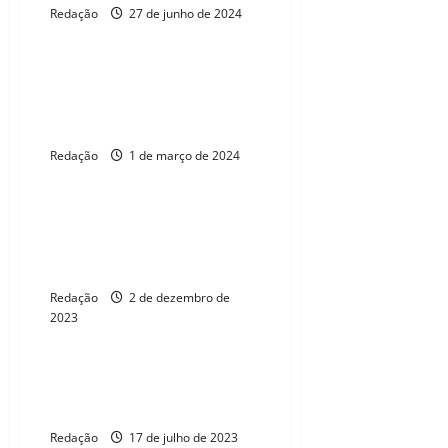
Redação
27 de junho de 2024
ELEIÇÕES 2026
Complexo do Pecém receberá
investimento de R$ 60 milhões
para novo terminal
Redação
1 de março de 2024
Praia da Taíba realiza “Natal do
Mar” com jangadas e pratos
típicos
Redação
2 de dezembro de
2023
ELEIÇÕES 2026
Os planos políticos de Cláudio
Pinho para as eleições de 2024
Redação
17 de julho de 2023