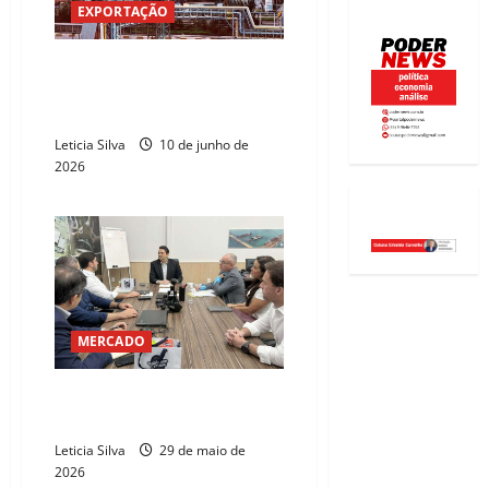
EXPORTAÇÃO
ArcelorMittal Pecém celebra 10
anos de impacto na economia
do Ceará
Leticia Silva
10 de junho de
2026
MERCADO
Estado e prefeitura aceleram
projeto de Distrito da Pesca
Leticia Silva
29 de maio de
2026