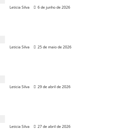
Leticia Silva
6 de junho de 2026
Fetrans entrega comenda ambiental a Amílcar
Silveira
Leticia Silva
25 de maio de 2026
De Assis Diniz debate ataques a rebanhos e sugere
tecnologia do IFCE
Leticia Silva
29 de abril de 2026
Na Agrishow, Flávio apoia Tarcísio e critica gestão
do agro
Leticia Silva
27 de abril de 2026