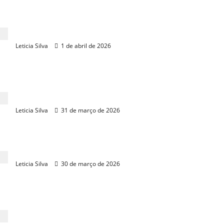
Ceará lidera alta nacional na produção de leite em
10 anos
Leticia Silva
1 de abril de 2026
Agronegócio cearense mira novos mercados e
gestão
Leticia Silva
31 de março de 2026
Faec lança Circuito Cearense de Exposições 2026
Leticia Silva
30 de março de 2026
Novo distrito em Russas mira R$ 1 bilhão em
exportações