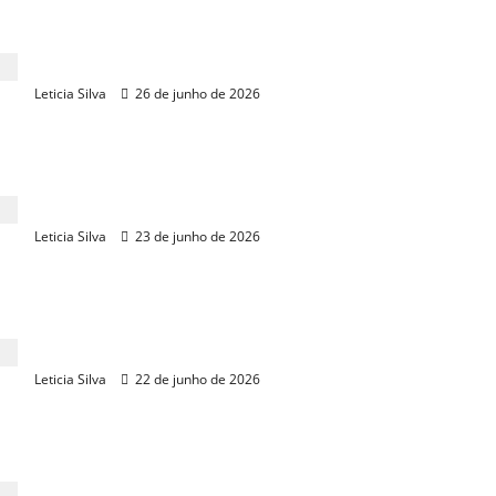
Granja Regina mira terminal da Transnordestina
para transporte de grãos
Leticia Silva
26 de junho de 2026
PEC Brasil começa nesta quinta-feira, 24, com
projeção de R$ 150 milhões em negócios
Leticia Silva
23 de junho de 2026
PEC Nordeste se consolida como “PEC Brasil” com
foco em inovação e negócios
Leticia Silva
22 de junho de 2026
UE oficializa veto à carne brasileira e ameaça
receita de US$ 2 bilhões