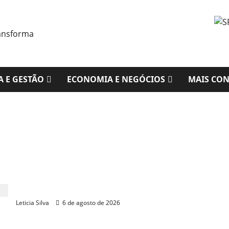
A E GESTÃO
ECONOMIA E NEGÓCIOS
MAIS CO
Renato Roseno propõe criação de zonas livres de
agrotóxicos no Ceará
Leticia Silva
6 de agosto de 2026