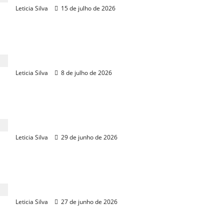
Leticia Silva
15 de julho de 2026
Quatro empresas disputam construção do Agro
Parque no Eusébio
Leticia Silva
8 de julho de 2026
PEC Brasil bate recorde de público e movimenta R$
150 milhões
Leticia Silva
29 de junho de 2026
Presidente da Fiec visita PEC Brasil e reforça apoio
ao agronegócio
Leticia Silva
27 de junho de 2026