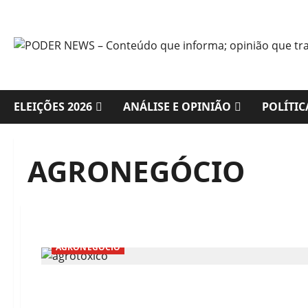
Skip
to
content
ELEIÇÕES 2026
ANÁLISE E OPINIÃO
POLÍTIC
AGRONEGÓCIO
AGRONEGÓCIO