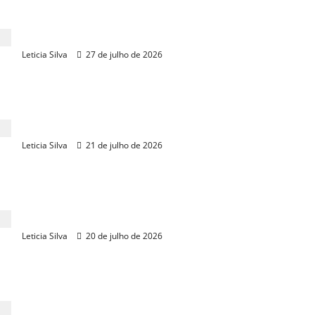
Sudene libera R$ 120 milhões para obras da
Transnordestina
Leticia Silva
27 de julho de 2026
Na Expocrato, Pedro Matos e Ciro defendem
“projeto de mudança”
Leticia Silva
21 de julho de 2026
Luiz Gastão destaca, na Expocrato, agricultura
familiar e cooperativismo
Leticia Silva
20 de julho de 2026
Acordo para dívidas rurais prevê renegociação de
R$ 100 bilhões