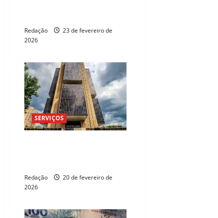
Mercado reduz previsão da
inflação para 3,91% em 2026
Redação
23 de fevereiro de
2026
SERVIÇOS
BC Protege+ impede 255,7 mil
tentativas de abertura de
contas falsas
Redação
20 de fevereiro de
2026