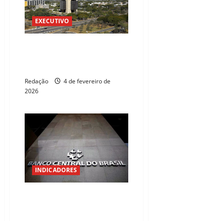
EXECUTIVO
Três Poderes alinham-se contra
o Banco Central no caso Banco
Master
Redação
4 de fevereiro de
2026
INDICADORES
BC confirma início de corte da
Selic em março, mas mantém
juros altos