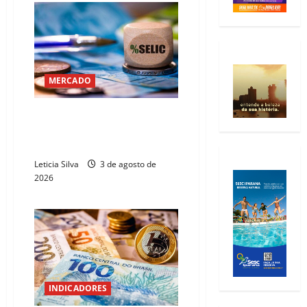
MERCADO
Copom inicia 5º reunião do ano
sob expectativa de novo corte
nos juros
Leticia Silva
3 de agosto de
2026
INDICADORES