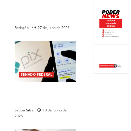
Mercado reduz para 5,12%
expectativa de inflação em
2026
Redação
27 de julho de 2026
SENADO FEDERAL
CCJ aprova autonomia
financeira do Banco Central e
inclui Pix na Constituição
Leticia Silva
10 de junho de
2026