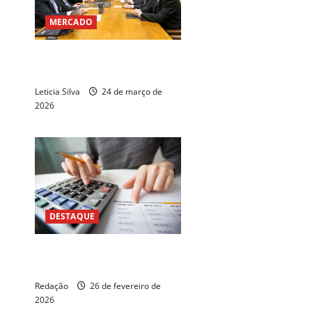
MERCADO
Copom cita guerra no Oriente
Médio como risco econômico
Leticia Silva
24 de março de
2026
DESTAQUE
Inadimplência no Brasil atinge o
maior nível desde 2017
Redação
26 de fevereiro de
2026