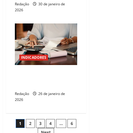
Redação
30 de janeiro de
2026
INDICADORES
Déficit nas contas externas do
Brasil atinge US$ 68,8 bilhões
em 2025
Redação
26 de janeiro de
2026
Paginação
1
2
3
4
…
6
Next