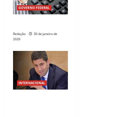
GOVERNO FEDERAL
Banco Central divulga déficit
nas contas públicas em 2025
Redação
30 de janeiro de
2026
INTERNACIONAL
Kevin Warsh surge como
favorito para assumir o
comando do Banco Central dos
EUA