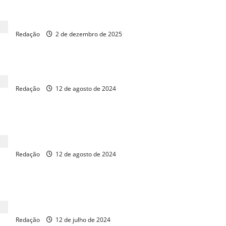
Relatório da PEC da Segurança deve sair nesta semana
Redação
2 de dezembro de 2025
Câmara aprova urgência para criação do comitê gestor do IBS
Redação
12 de agosto de 2024
Luizianne prevê criação de salas de acolhimento nas
universidades para pessoas com TEA
Redação
12 de agosto de 2024
Pacheco diz que Senado não vai acelerar tramitação da PEC da
Anistia
Redação
12 de julho de 2024