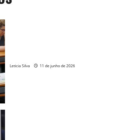
Danilo Forte vota, na CCJ, pela redução da maioridade penal
Leticia Silva
11 de junho de 2026