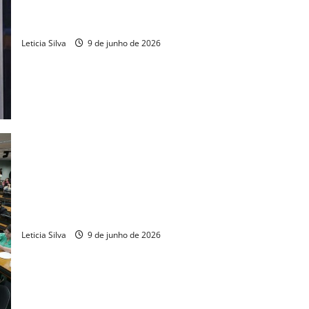
Dayany do Capitão discursa na Câmara e afirma confiar na
reversão de anulação
Leticia Silva
9 de junho de 2026
CCJ suspende votação sobre redução da maioridade penal
Leticia Silva
9 de junho de 2026