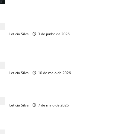
Câmara aprova urgência e acelera mudanças nas regras de
mineração
Leticia Silva
3 de junho de 2026
Legislativo discute apoio para prevenir Burnout na
maternidade
Leticia Silva
10 de maio de 2026
Câmara aprova penas mais duras para crimes contra policiais
Leticia Silva
7 de maio de 2026
Câmara instala comissão para elevar teto do MEI