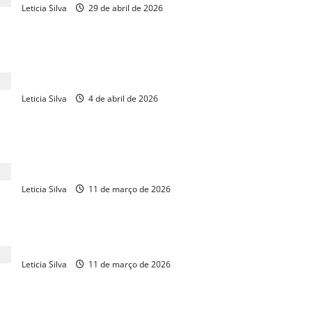
Leticia Silva
29 de abril de 2026
Janela Partidária: 30% dos deputados federais do Ceará
trocam de legenda
Leticia Silva
4 de abril de 2026
Luiz Gastão defende redução equilibrada da jornada de
trabalho
Leticia Silva
11 de março de 2026
CNC apoia PEC da Segurança aprovada na Câmara
Leticia Silva
11 de março de 2026