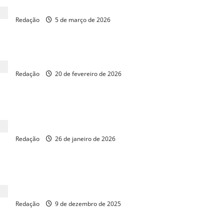
Câmara aprova PEC da Segurança Pública em 2º turno
Redação
5 de março de 2026
Deputados argentinos dão aval à reforma trabalhista de Milei
Redação
20 de fevereiro de 2026
Concurso da Câmara dos Deputados encerra inscrições nesta
segunda com salários de até R$ 30,8 mil
Redação
26 de janeiro de 2026
Câmara dos Deputados recebe prêmio nacional de
transparência pública
Redação
9 de dezembro de 2025